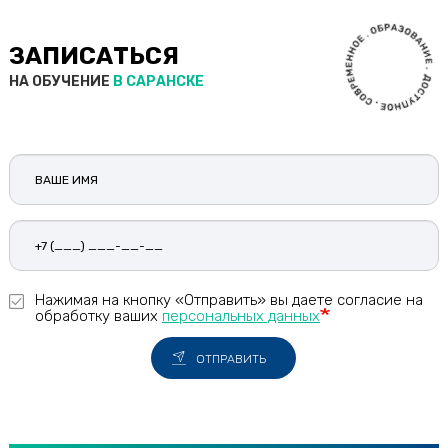
Нефтекамск
ЗАПИСАТЬСЯ
Нефтеюганск
НА ОБУЧЕНИЕ
В САРАНСКЕ
Нижневартовск
Нижнекамск
Нижний Новгород
Ваше
Нижний Тагил
имя
Новокузнецк
Новокуйбышевск
Новомосковск
Новороссийск
Нажимая на кнопку «Отправить» вы даете согласие на
обработку ваших
персональных данных
Новосибирск
Новочебоксарск
ОТПРАВИТЬ
Новочеркасск
Новошахтинск
Новый Уренгой