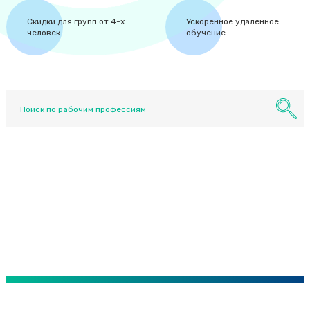
М
Скидки для групп от 4-х
Ускоренное удаленное
Магнитогорск
человек
обучение
Майкоп
Махачкала
Миасс
Москва
Мурманск
Муром
Мытищи
Н
Набережные Челны
Назрань
Нальчик
Находка
Невинномысск