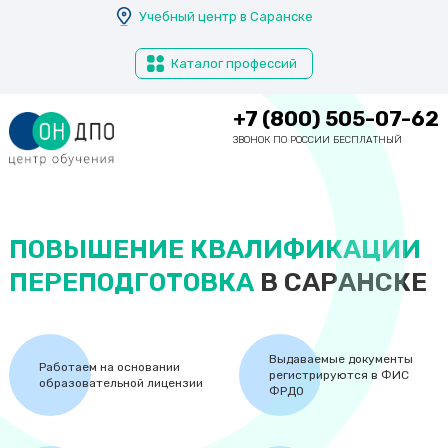
Перейти
Комсомольск-на-Амуре
Учебный центр в Саранске
к
Копейск
основному
Каталог профессий
содержанию
Королёв
Кострома
+7 (800) 505-07-62
Красногорск
ЗВОНОК ПО РОССИИ БЕСПЛАТНЫЙ
Краснодар
Красноярск
Крым
ПОВЫШЕНИЕ КВАЛИФИКАЦИИ
Курган
ПЕРЕПОДГОТОВКА
В САРАНСКЕ
Курск
Кызыл
Выдаваемые документы
Л
Работаем на основании
регистрируются в ФИС
образовательной лицензии
Липецк
ФРДО
Люберцы